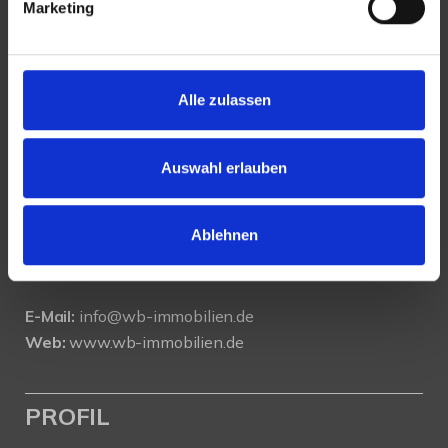
Marketing
KONTAKT
Alle zulassen
WeserBergland Immobilien
Portastraße 36
Auswahl erlauben
32457 Porta Westfalica
Ablehnen
Tel.:
0571 - 597 265 17
Fax:
0571 - 870 490 05
E-Mail:
info@wb-immobilien.de
Web:
www.wb-immobilien.de
PROFIL