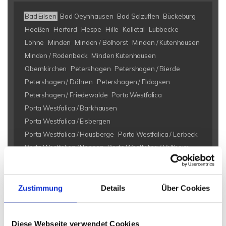
Bad Eilsen
Bad Oeynhausen
Bad Salzuflen
Bückeburg
Heeßen
Herford
Hespe
Hille
Kalletal
Lübbecke
Löhne
Minden
Minden / Bölhorst
Minden / Kutenhausen
Minden / Rodenbeck
Minden Kutenhausen
Obernkirchen
Petershagen
Petershagen / Bierde
Petershagen / Döhren
Petershagen / Eldagsen
Petershagen / Friedewalde
Porta Westfalica
Porta Westfalica / Barkhausen
Porta Westfalica / Eisbergen
Porta Westfalica / Hausberge
Porta Westfalica / Lerbeck
Porta Westfalica / Neesen
Porta Westfalica / Veltheim
Porta Westfalica / Vennebeck
Rahden
Rinteln
Vlotho
Eigentumswohnungen Bad Eilsen
Eigentumswohnung Bad
Zustimmung
Details
Über Cookies
Eilsen
Immo Bad Eilsen
Wohnungen Bad Eilsen
Wohnung
suche Bad Eilsen
Wohnungssuche Bad Eilsen
Diese Webseite verwendet Cookies