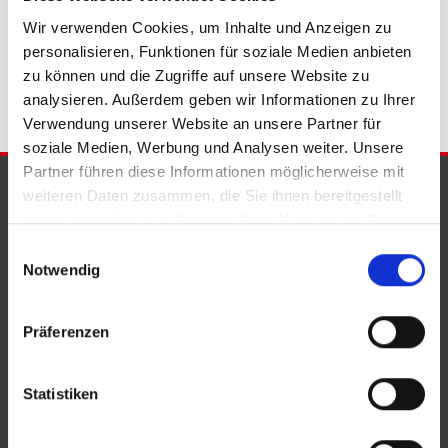
Wohnungsanzeigen Bad Eilsen
Wohnung Bad Eilsen
kaufen
Wir verwenden Cookies, um Inhalte und Anzeigen zu
Bad Eilsen
Immobilie Bad Eilsen
Immobilien Bad Eilsen
personalisieren, Funktionen für soziale Medien anbieten
Immobilienkauf Bad Eilsen
zu können und die Zugriffe auf unsere Website zu
analysieren. Außerdem geben wir Informationen zu Ihrer
Verwendung unserer Website an unsere Partner für
soziale Medien, Werbung und Analysen weiter. Unsere
Partner führen diese Informationen möglicherweise mit
PARTNER & AUSZEICHNUNGEN
weiteren Daten zusammen, die Sie ihnen bereitgestellt
haben oder die sie im Rahmen Ihrer Nutzung der Dienste
gesammelt haben.
Einwilligungsauswahl
Notwendig
Präferenzen
Statistiken