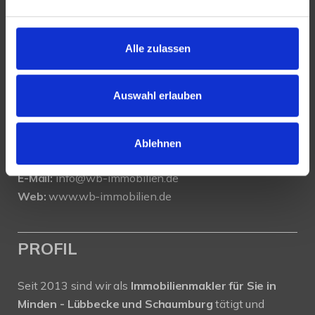
KONTAKT
Alle zulassen
WeserBergland Immobilien
Portastraße 36
32457 Porta Westfalica
Auswahl erlauben
Tel.:
0571 - 597 265 17
Fax:
0571 - 870 490 05
Ablehnen
E-Mail:
info@wb-immobilien.de
Web:
www.wb-immobilien.de
PROFIL
Seit 2013 sind wir als
Immobilienmakler für Sie in
Minden - Lübbecke und Schaumburg
tätigt und