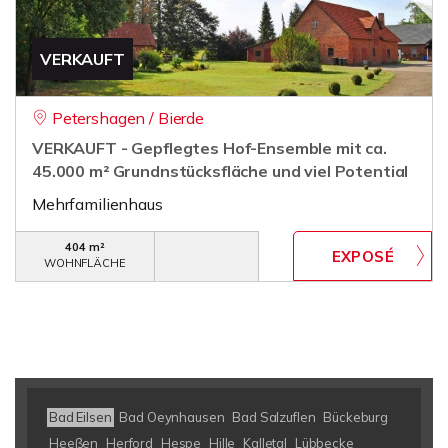
VERKAUFT
Petershagen / Bierde
VERKAUFT - Gepflegtes Hof-Ensemble mit ca.
45.000 m² Grundnstücksfläche und viel Potential
Mehrfamilienhaus
404 m²
WOHNFLÄCHE
Bad Eilsen
Bad Oeynhausen
Bad Salzuflen
Bückeburg
Heeßen
Herford
Hespe
Hille
Kalletal
Lübbecke