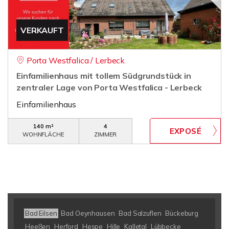
VERKAUFT
Porta Westfalica / Lerbeck
Einfamilienhaus mit tollem Südgrundstück in
zentraler Lage von Porta Westfalica - Lerbeck
Einfamilienhaus
140 m²
4
WOHNFLÄCHE
ZIMMER
Bad Eilsen
Bad Oeynhausen
Bad Salzuflen
Bückeburg
Heeßen
Herford
Hespe
Hille
Kalletal
Lübbecke