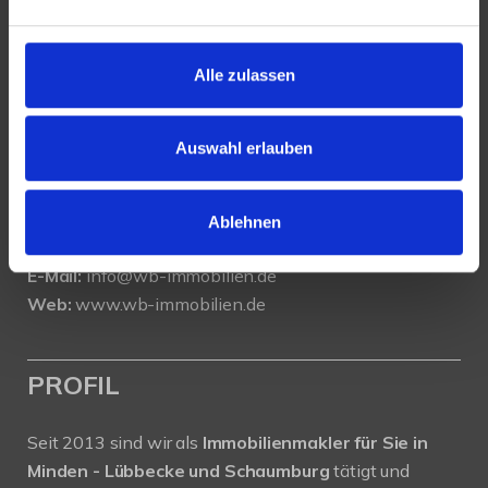
KONTAKT
Alle zulassen
WeserBergland Immobilien
Portastraße 36
32457 Porta Westfalica
Auswahl erlauben
Tel.:
0571 - 597 265 17
Fax:
0571 - 870 490 05
Ablehnen
E-Mail:
info@wb-immobilien.de
Web:
www.wb-immobilien.de
PROFIL
Seit 2013 sind wir als
Immobilienmakler für Sie in
Minden - Lübbecke und Schaumburg
tätigt und