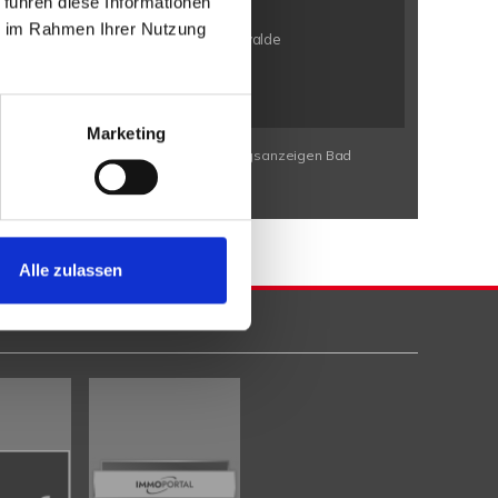
 führen diese Informationen
n / Bölhorst
Minden / Kutenhausen
ie im Rahmen Ihrer Nutzung
en / Eldagsen
Petershagen / Friedewalde
rbeck
Porta Westfalica / Neesen
Marketing
Wohnungssuche Bad Eilsen
Wohnungsanzeigen Bad
Alle zulassen