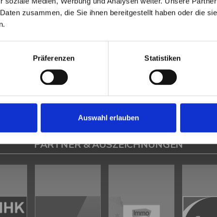
r soziale Medien, Werbung und Analysen weiter. Unsere Partner
Heeßen
Herford
Hespe
Hille
Kalletal
Lübbecke
Löhne
Minden
Minde
 Daten zusammen, die Sie ihnen bereitgestellt haben oder die s
en
Petershagen
Petershagen / Bierde
Petershagen / Döhren
Petershag
n.
estfalica / Eisbergen
Porta Westfalica / Hausberge
Porta Westfalica / Le
k
Rahden
Rinteln
Vlotho
Präferenzen
Statistiken
ilsen
Immo Bad Eilsen
Wohnungen Bad Eilsen
Wohnung suche Bad Eilsen
ad Eilsen
Immobilien Bad Eilsen
Immobilienkauf Bad Eilsen
Auswahl erlauben
PARTNER & AUSZEICHNUNGEN