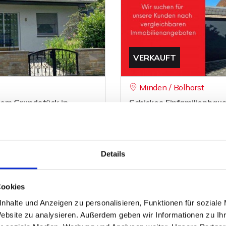
VERKAUFT
Minden / Bölhorst
hem Grundstück in
Schickes Einfamilienhaus
Minden-Süd
Einfamilienhaus
130 m²
5
Details
ZUM EXPOSÉ
WOHNFLÄCHE
ZIMMER
O
Cookies
nhalte und Anzeigen zu personalisieren, Funktionen für soziale
Website zu analysieren. Außerdem geben wir Informationen zu I