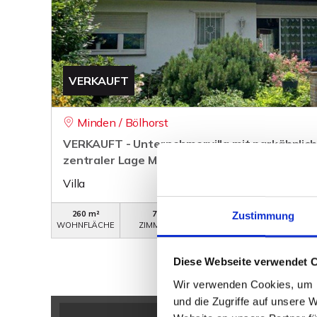
VERKAUFT
Minden / Bölhorst
VERKAUFT - Unternehmervilla mit parkähnlic
zentraler Lage Minden Süd
Villa
260 m²
7
WB-216
Zustimmung
WOHNFLÄCHE
ZIMMER
OBJEKTNUMMER
Diese Webseite verwendet 
Wir verwenden Cookies, um I
und die Zugriffe auf unsere 