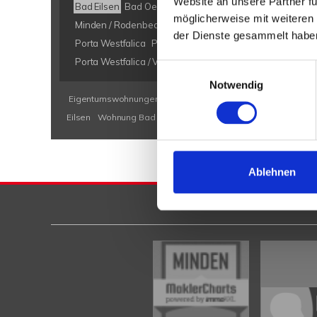
Website an unsere Partner fü
Bad Eilsen
Bad Oeynhausen
Bad Salzuflen
Bückeburg
möglicherweise mit weiteren
Minden / Rodenbeck
Minden Kutenhausen
Obernkirch
der Dienste gesammelt habe
Porta Westfalica
Porta Westfalica / Barkhausen
Porta W
Porta Westfalica / Veltheim
Porta Westfalica / Vennebec
Einwilligungsauswahl
Notwendig
Eigentumswohnungen Bad Eilsen
Eigentumswohnung Bad E
Eilsen
Wohnung Bad Eilsen
kaufen Bad Eilsen
Immobilie B
Ablehnen