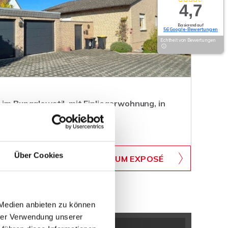
4,7
Basierend auf
56 Google-Bewertungen
Echtheit von Bewertungen
 im Bungalowstil, mit Einliegerwohnung, in
WB-307
Über Cookies
ZUM EXPOSÉ
BJEKTNUMMER
 Medien anbieten zu können
hrer Verwendung unserer