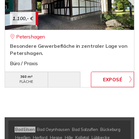
1.100,- €
Petershagen
Besondere Gewerbefläche in zentraler Lage von
Petershagen.
Büro / Praxis
360 m²
FLÄCHE
Bad Eilsen
Bad Oeynhausen
Bad Salzuflen
Bückeburg
Heeßen
Herford
Hespe
Hille
Kalletal
Lübbecke