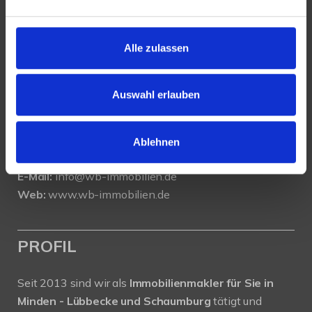
KONTAKT
Alle zulassen
WeserBergland Immobilien
Portastraße 36
32457 Porta Westfalica
Auswahl erlauben
Tel.:
0571 - 597 265 17
Fax:
0571 - 870 490 05
Ablehnen
E-Mail:
info@wb-immobilien.de
Web:
www.wb-immobilien.de
PROFIL
Seit 2013 sind wir als
Immobilienmakler für Sie in
Minden - Lübbecke und Schaumburg
tätigt und