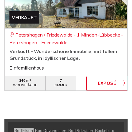
VERKAUFT
Petershagen / Friedewalde - 1 Minden-Lübbecke -
Petershagen - Friedewalde
Verkauft - Wunderschöne Immobilie, mit tollem
Grundstück, in idyllischer Lage.
Einfamilienhaus
240 m²
7
WOHNFLÄCHE
ZIMMER
Bad Eilsen
Bad Oeynhausen
Bad Salzuflen
Bückeburg