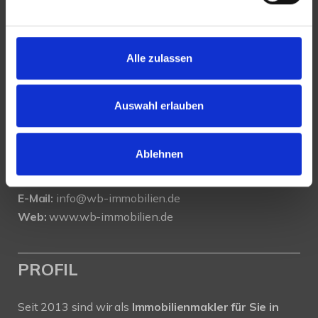
KONTAKT
Alle zulassen
WeserBergland Immobilien
Portastraße 36
32457 Porta Westfalica
Auswahl erlauben
Tel.:
0571 - 597 265 17
Ablehnen
Fax:
0571 - 870 490 05
E-Mail:
info@wb-immobilien.de
Web:
www.wb-immobilien.de
PROFIL
Seit 2013 sind wir als
Immobilienmakler für Sie in