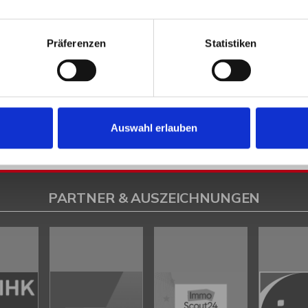
en
Petershagen
Petershagen / Bierde
Petershagen / Döhren
Petershag
estfalica / Eisbergen
Porta Westfalica / Hausberge
Porta Westfalica / Le
Präferenzen
Statistiken
k
Rahden
Rinteln
Vlotho
ilsen
Immo Bad Eilsen
Wohnungen Bad Eilsen
Wohnung suche Bad Eilsen
ad Eilsen
Immobilien Bad Eilsen
Immobilienkauf Bad Eilsen
Auswahl erlauben
PARTNER & AUSZEICHNUNGEN