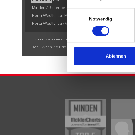
Minden / Rodenbeck
Minden Kutenhausen
Obernkirch
Einwilligungsauswahl
Porta Westfalica
Porta Westfalica / Barkhausen
Porta W
Notwendig
Porta Westfalica / Veltheim
Porta Westfalica / Vennebec
Eigentumswohnungen Bad Eilsen
Eigentumswohnung Bad E
Eilsen
Wohnung Bad Eilsen
kaufen Bad Eilsen
Immobilie B
Ablehnen