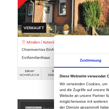
VERKAUFT
Minden / Kutenhausen
Charmantes Einfamilienhaus mit vielen Optio
Einfamilienhaus
Zustimmung
120 m²
5
WB-228
WOHNFLÄCHE
ZIMMER
OBJEKTNUMMER
Diese Webseite verwendet 
Wir verwenden Cookies, um I
und die Zugriffe auf unsere 
Website an unsere Partner fü
möglicherweise mit weiteren
der Dienste gesammelt habe
Bad Eilsen
Bad Oeynhausen
Bad Salzuflen
Bückeburg