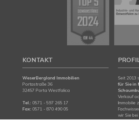
KONTAKT
PROFI
WeserBergland Immobilien
Seit 2013 
Portastraße 36
für Sie i
32457 Porta Westfalica
Schaumb
Verkauf od
Tel.:
0571 - 597 265 17
Immobilie 
Fax:
0571 - 870 490 05
Fachwissen
wir Sie be
E-Mail:
info@wb-immobilien.de
Immobilie.
Web:
www.wb-immobilien.de
für Sie da