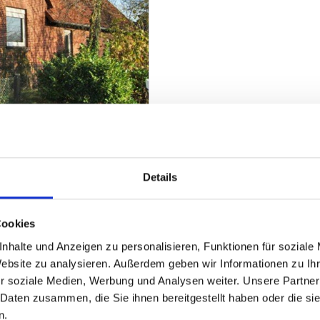
nen in Kutenhausen
Details
ZUM EXPOSÉ
Cookies
nhalte und Anzeigen zu personalisieren, Funktionen für soziale
Website zu analysieren. Außerdem geben wir Informationen zu I
r soziale Medien, Werbung und Analysen weiter. Unsere Partner
 Daten zusammen, die Sie ihnen bereitgestellt haben oder die s
n.
Heeßen
Herford
Hespe
Hille
Kalletal
Lübbecke
Löhne
Minden
Minde