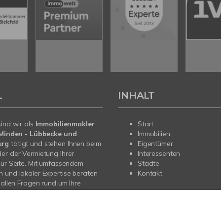
L
INHALT
sind wir als
Immobilienmakler
Start
n Minden - Lübbecke und
Immobilien
urg
tätigt und stehen Ihnen beim
Eigentümer
er der Vermietung Ihrer
Interessenten
zur Seite. Mit umfassendem
Städte
 und lokaler Expertise beraten
Kontakt
i allen Fragen rund um Ihre
Sprechen Sie uns an - wir sind
.