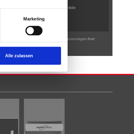
en / Eldagsen
Petershagen / Friedewalde
rbeck
Porta Westfalica / Neesen
Marketing
Wohnungssuche Bad Eilsen
Wohnungsanzeigen Bad
Alle zulassen