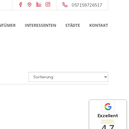
057159726517
NTÜMER
INTERESSENTEN
STÄDTE
KONTAKT
Exzellent
4,7