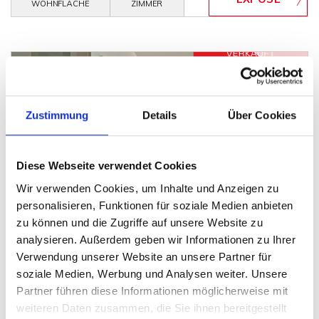
WOHNFLÄCHE
ZIMMER
Zustimmung
Details
Über Cookies
VERKAUFT
Diese Webseite verwendet Cookies
Bückeburg
Wir verwenden Cookies, um Inhalte und Anzeigen zu
Bereits verkauft! Eigentumswohnung mit
personalisieren, Funktionen für soziale Medien anbieten
architektonischem Pfiff, in zentraler Lage von
zu können und die Zugriffe auf unsere Website zu
Bückeburg
analysieren. Außerdem geben wir Informationen zu Ihrer
Wohnung
Verwendung unserer Website an unsere Partner für
soziale Medien, Werbung und Analysen weiter. Unsere
85 m²
3
Partner führen diese Informationen möglicherweise mit
WOHNFLÄCHE
ZIMMER
weiteren Daten zusammen, die Sie ihnen bereitgestellt