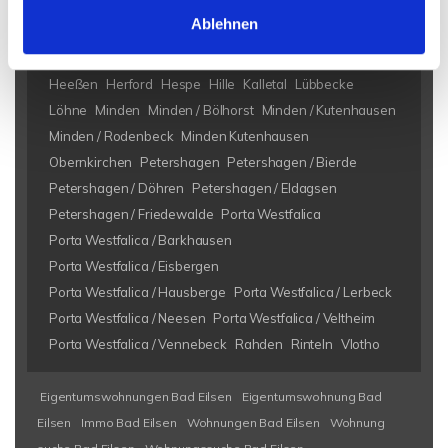
Ablehnen
Bad Eilsen
Bad Oeynhausen
Bad Salzuflen
Bückeburg
Heeßen
Herford
Hespe
Hille
Kalletal
Lübbecke
Löhne
Minden
Minden / Bölhorst
Minden / Kutenhausen
Minden / Rodenbeck
Minden Kutenhausen
Obernkirchen
Petershagen
Petershagen / Bierde
Petershagen / Döhren
Petershagen / Eldagsen
Petershagen / Friedewalde
Porta Westfalica
Porta Westfalica / Barkhausen
Porta Westfalica / Eisbergen
Porta Westfalica / Hausberge
Porta Westfalica / Lerbeck
Porta Westfalica / Neesen
Porta Westfalica / Veltheim
Porta Westfalica / Vennebeck
Rahden
Rinteln
Vlotho
Eigentumswohnungen Bad Eilsen
Eigentumswohnung Bad
Eilsen
Immo Bad Eilsen
Wohnungen Bad Eilsen
Wohnung