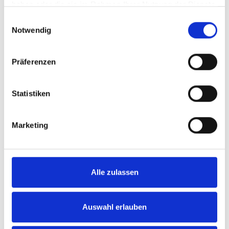
haben oder die sie im Rahmen Ihrer Nutzung der Dienste
gesammelt haben.
Einwilligungsauswahl
Notwendig
Präferenzen
VERKAUFT
Statistiken
Bückeburg
Dachgeschosswohnung in toller Lage von
Marketing
Bückeburg!
Dachgeschosswohnung
Alle zulassen
87 m²
5
WOHNFLÄCHE
ZIMMER
Auswahl erlauben