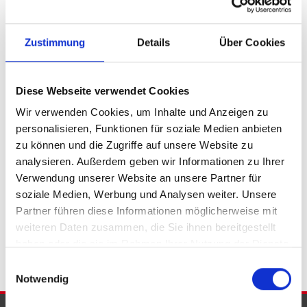
Petershagen / Friedewalde
Porta Westfalica
Porta Westfalica / Barkhausen
Zustimmung
Details
Über Cookies
Porta Westfalica / Eisbergen
Porta Westfalica / Hausberge
Porta Westfalica / Lerbeck
Porta Westfalica / Neesen
Porta Westfalica / Veltheim
Diese Webseite verwendet Cookies
Porta Westfalica / Vennebeck
Rahden
Rinteln
Vlotho
Wir verwenden Cookies, um Inhalte und Anzeigen zu
personalisieren, Funktionen für soziale Medien anbieten
Eigentumswohnungen Bad Eilsen
Eigentumswohnung Bad
zu können und die Zugriffe auf unsere Website zu
Eilsen
Immo Bad Eilsen
Wohnungen Bad Eilsen
Wohnung
analysieren. Außerdem geben wir Informationen zu Ihrer
suche Bad Eilsen
Wohnungssuche Bad Eilsen
Verwendung unserer Website an unsere Partner für
Wohnungsanzeigen Bad Eilsen
Wohnung Bad Eilsen
kaufen
soziale Medien, Werbung und Analysen weiter. Unsere
Bad Eilsen
Immobilie Bad Eilsen
Immobilien Bad Eilsen
Partner führen diese Informationen möglicherweise mit
Immobilienkauf Bad Eilsen
weiteren Daten zusammen, die Sie ihnen bereitgestellt
haben oder die sie im Rahmen Ihrer Nutzung der Dienste
gesammelt haben.
Einwilligungsauswahl
Notwendig