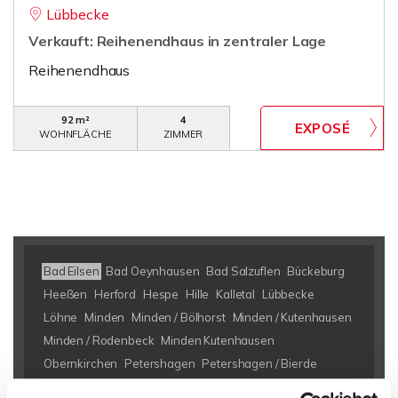
Lübbecke
Verkauft: Reihenendhaus in zentraler Lage
Reihenendhaus
92 m²
4
WOHNFLÄCHE
ZIMMER
Bad Eilsen
Bad Oeynhausen
Bad Salzuflen
Bückeburg
Heeßen
Herford
Hespe
Hille
Kalletal
Lübbecke
Löhne
Minden
Minden / Bölhorst
Minden / Kutenhausen
Minden / Rodenbeck
Minden Kutenhausen
Obernkirchen
Petershagen
Petershagen / Bierde
Petershagen / Döhren
Petershagen / Eldagsen