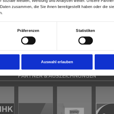
r soziale Medien, Werbung und Analysen weiter. Unsere Partner
Heeßen
Herford
Hespe
Hille
Kalletal
Lübbecke
Löhne
Minden
Minde
 Daten zusammen, die Sie ihnen bereitgestellt haben oder die s
en
Petershagen
Petershagen / Bierde
Petershagen / Döhren
Petershag
n.
estfalica / Eisbergen
Porta Westfalica / Hausberge
Porta Westfalica / Le
k
Rahden
Rinteln
Vlotho
Präferenzen
Statistiken
ilsen
Immo Bad Eilsen
Wohnungen Bad Eilsen
Wohnung suche Bad Eilsen
ad Eilsen
Immobilien Bad Eilsen
Immobilienkauf Bad Eilsen
Auswahl erlauben
PARTNER & AUSZEICHNUNGEN