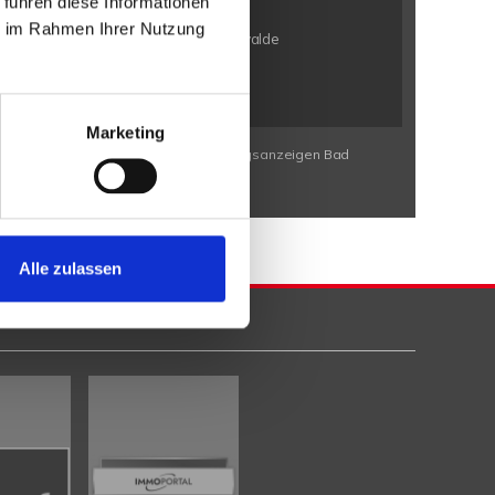
 führen diese Informationen
n / Bölhorst
Minden / Kutenhausen
ie im Rahmen Ihrer Nutzung
en / Eldagsen
Petershagen / Friedewalde
rbeck
Porta Westfalica / Neesen
Marketing
Wohnungssuche Bad Eilsen
Wohnungsanzeigen Bad
Alle zulassen