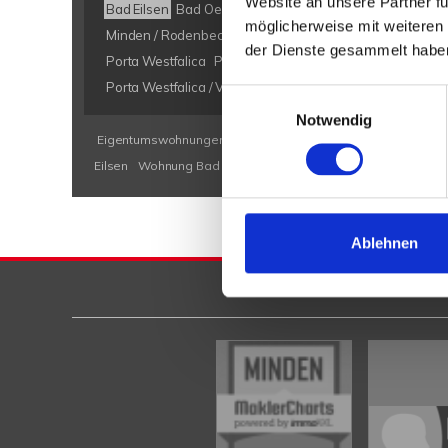
Website an unsere Partner fü
Bad Eilsen
Bad Oeynhausen
Bad Salzuflen
Bückeburg
möglicherweise mit weiteren
Minden / Rodenbeck
Minden Kutenhausen
Obernkirch
der Dienste gesammelt habe
Porta Westfalica
Porta Westfalica / Barkhausen
Porta W
Porta Westfalica / Veltheim
Porta Westfalica / Vennebec
Einwilligungsauswahl
Notwendig
Eigentumswohnungen Bad Eilsen
Eigentumswohnung Bad E
Eilsen
Wohnung Bad Eilsen
kaufen Bad Eilsen
Immobilie B
Ablehnen