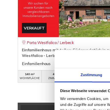
VERKAUFT
Porta Westfalica / Lerbeck
Einfamilienhaus mit tollem Südgrundstück in 
Westfalica - Lerbeck
Einfamilienhaus
140 m²
4
WB-298
Zustimmung
WOHNFLÄCHE
ZIMMER
OBJEKTNUMMER
Diese Webseite verwendet 
Wir verwenden Cookies, um I
und die Zugriffe auf unsere 