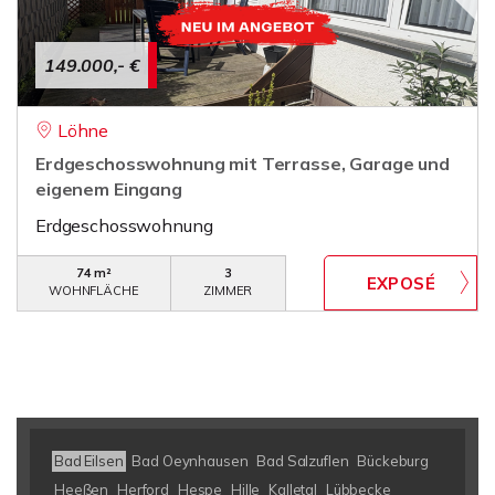
149.000,- €
Löhne
Erdgeschosswohnung mit Terrasse, Garage und
eigenem Eingang
Erdgeschosswohnung
74 m²
3
WOHNFLÄCHE
ZIMMER
Bad Eilsen
Bad Oeynhausen
Bad Salzuflen
Bückeburg
Heeßen
Herford
Hespe
Hille
Kalletal
Lübbecke