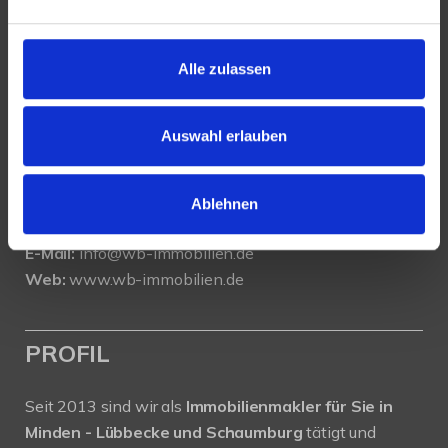
KONTAKT
Alle zulassen
WeserBergland Immobilien
Portastraße 36
32457 Porta Westfalica
Auswahl erlauben
Tel.:
0571 - 597 265 17
Fax:
0571 - 870 490 05
Ablehnen
E-Mail:
info@wb-immobilien.de
Web:
www.wb-immobilien.de
PROFIL
Seit 2013 sind wir als
Immobilienmakler für Sie in
Minden - Lübbecke und Schaumburg
tätigt und