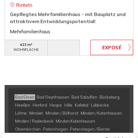
Rinteln
Gepflegtes Mehrfamilienhaus - mit Bauplatz und
attraktivem Entwicklungspotential!
Mehrfamilienhaus
423 m²
WOHNFLÄCHE
Bad Eilsen
Bad Oeynhausen
Bad Salzuflen
Bückeburg
Heeßen
Herford
Hespe
Hille
Kalletal
Lübbecke
Löhne
Minden
Minden / Bölhorst
Minden / Kutenhausen
Minden / Rodenbeck
Minden Kutenhausen
Obernkirchen
Petershagen
Petershagen / Bierde
Petershagen / Döhren
Petershagen / Eldagsen