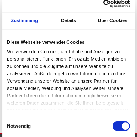
Petershagen / Friedewalde
Porta Westfalica
Porta Westfalica / Barkhausen
Zustimmung
Details
Über Cookies
Porta Westfalica / Eisbergen
Porta Westfalica / Hausberge
Porta Westfalica / Lerbeck
Porta Westfalica / Neesen
Porta Westfalica / Veltheim
Diese Webseite verwendet Cookies
Porta Westfalica / Vennebeck
Rahden
Rinteln
Vlotho
Wir verwenden Cookies, um Inhalte und Anzeigen zu
personalisieren, Funktionen für soziale Medien anbieten
Eigentumswohnungen Bad Eilsen
Eigentumswohnung Bad
zu können und die Zugriffe auf unsere Website zu
Eilsen
Immo Bad Eilsen
Wohnungen Bad Eilsen
Wohnung
analysieren. Außerdem geben wir Informationen zu Ihrer
suche Bad Eilsen
Wohnungssuche Bad Eilsen
Verwendung unserer Website an unsere Partner für
Wohnungsanzeigen Bad Eilsen
Wohnung Bad Eilsen
kaufen
soziale Medien, Werbung und Analysen weiter. Unsere
Bad Eilsen
Immobilie Bad Eilsen
Immobilien Bad Eilsen
Partner führen diese Informationen möglicherweise mit
Immobilienkauf Bad Eilsen
weiteren Daten zusammen, die Sie ihnen bereitgestellt
haben oder die sie im Rahmen Ihrer Nutzung der Dienste
gesammelt haben.
Einwilligungsauswahl
Notwendig