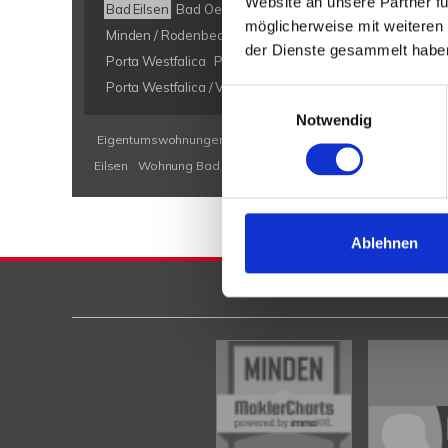
Website an unsere Partner fü
Bad Eilsen
Bad Oeynhausen
Bad Salzuflen
Bückeburg
möglicherweise mit weiteren
Minden / Rodenbeck
Minden Kutenhausen
Obernkirch
der Dienste gesammelt habe
Porta Westfalica
Porta Westfalica / Barkhausen
Porta W
Porta Westfalica / Veltheim
Porta Westfalica / Vennebec
Einwilligungsauswahl
Notwendig
Eigentumswohnungen Bad Eilsen
Eigentumswohnung Bad E
Eilsen
Wohnung Bad Eilsen
kaufen Bad Eilsen
Immobilie B
Ablehnen