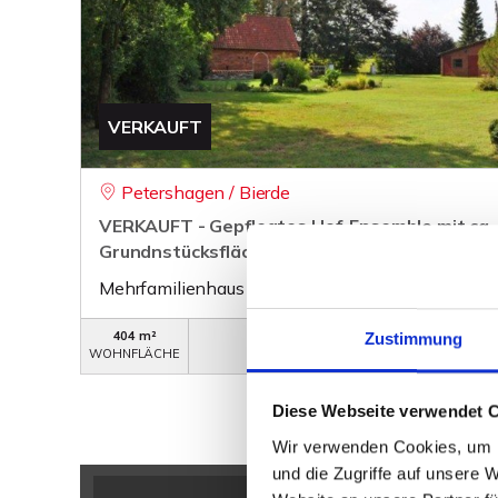
VERKAUFT
Petershagen / Bierde
VERKAUFT - Gepflegtes Hof-Ensemble mit ca.
Grundnstücksfläche und viel Potential
Mehrfamilienhaus
404 m²
WB-206
Zustimmung
WOHNFLÄCHE
OBJEKTNUMMER
Diese Webseite verwendet 
Wir verwenden Cookies, um I
und die Zugriffe auf unsere 