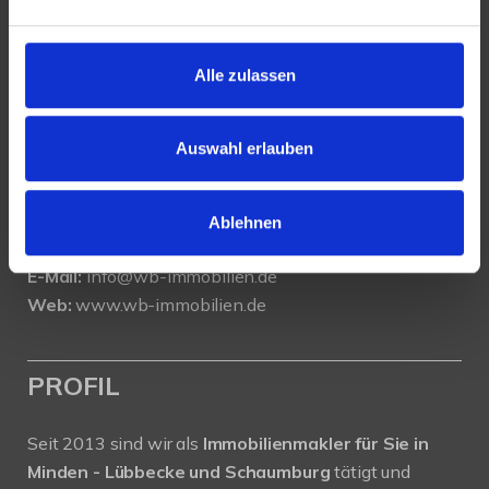
KONTAKT
Alle zulassen
WeserBergland Immobilien
Portastraße 36
32457 Porta Westfalica
Auswahl erlauben
Tel.:
0571 - 597 265 17
Fax:
0571 - 870 490 05
Ablehnen
E-Mail:
info@wb-immobilien.de
Web:
www.wb-immobilien.de
PROFIL
Seit 2013 sind wir als
Immobilienmakler für Sie in
Minden - Lübbecke und Schaumburg
tätigt und