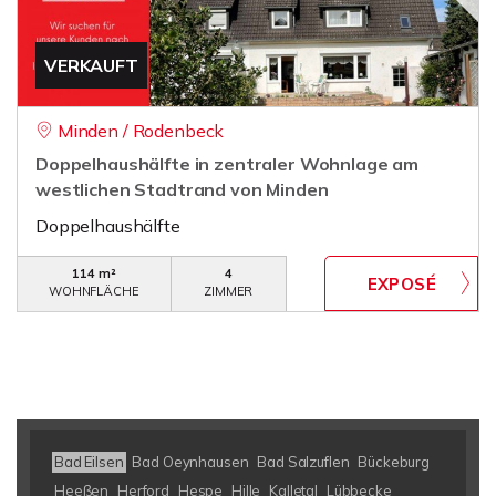
VERKAUFT
Minden / Rodenbeck
Doppelhaushälfte in zentraler Wohnlage am
westlichen Stadtrand von Minden
Doppelhaushälfte
114 m²
4
WOHNFLÄCHE
ZIMMER
Bad Eilsen
Bad Oeynhausen
Bad Salzuflen
Bückeburg
Heeßen
Herford
Hespe
Hille
Kalletal
Lübbecke