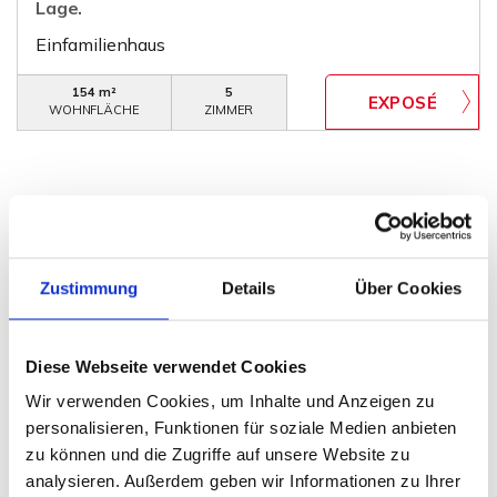
Lage.
Einfamilienhaus
154 m²
5
WOHNFLÄCHE
ZIMMER
Bad Eilsen
Bad Oeynhausen
Bad Salzuflen
Bückeburg
Zustimmung
Details
Über Cookies
Heeßen
Herford
Hespe
Hille
Kalletal
Lübbecke
Löhne
Minden
Minden / Bölhorst
Minden / Kutenhausen
Diese Webseite verwendet Cookies
Minden / Rodenbeck
Minden Kutenhausen
Obernkirchen
Petershagen
Petershagen / Bierde
Wir verwenden Cookies, um Inhalte und Anzeigen zu
Petershagen / Döhren
Petershagen / Eldagsen
personalisieren, Funktionen für soziale Medien anbieten
Petershagen / Friedewalde
Porta Westfalica
zu können und die Zugriffe auf unsere Website zu
analysieren. Außerdem geben wir Informationen zu Ihrer
Porta Westfalica / Barkhausen