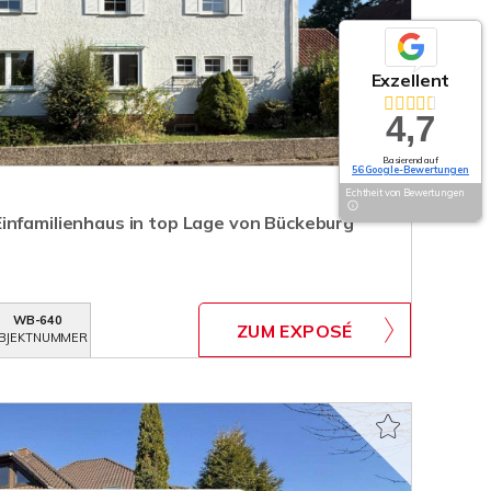
Exzellent
4,7
Basierend auf
56 Google-Bewertungen
Echtheit von Bewertungen
infamilienhaus in top Lage von Bückeburg
WB-640
ZUM EXPOSÉ
BJEKTNUMMER