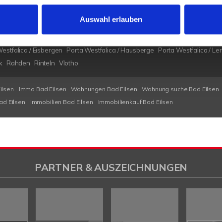
Auswahl erlauben
Heeßen
Herford
Hespe
Hille
Kalletal
Lübbecke
Löhne
Minden
Minde
en
Petershagen
Petershagen / Bierde
Petershagen / Döhren
Petershag
estfalica / Eisbergen
Porta Westfalica / Hausberge
Porta Westfalica / Le
k
Rahden
Rinteln
Vlotho
ilsen
Immo Bad Eilsen
Wohnungen Bad Eilsen
Wohnung suche Bad Eilsen
ad Eilsen
Immobilien Bad Eilsen
Immobilienkauf Bad Eilsen
PARTNER & AUSZEICHNUNGEN