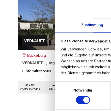
Zustimmung
VERKAUFT
Diese Webseite verwendet 
Wir verwenden Cookies, um I
und die Zugriffe auf unsere 
Bückeburg
Website an unsere Partner fü
VERKAUFT - junges Einfamilienhaus in Bückeb
möglicherweise mit weiteren
Einfamilienhaus
der Dienste gesammelt habe
Einwilligungsauswahl
240 m²
12
WB-698
WOHNFLÄCHE
ZIMMER
OBJEKTNUMMER
Notwendig