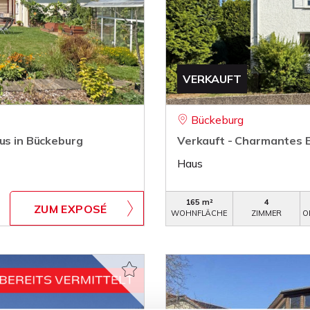
VERKAUFT
Bückeburg
us in Bückeburg
Verkauft - Charmantes E
Haus
165 m²
4
ZUM EXPOSÉ
WOHNFLÄCHE
ZIMMER
O