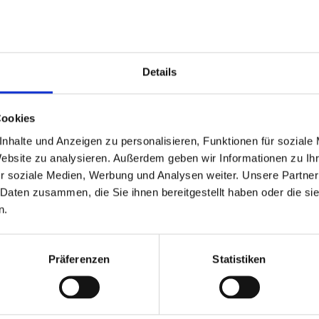
Details
585.000,- €
Cookies
nhalte und Anzeigen zu personalisieren, Funktionen für soziale
Website zu analysieren. Außerdem geben wir Informationen zu I
Bückeburg
r soziale Medien, Werbung und Analysen weiter. Unsere Partner
urg
Großzügiges Anwesen i
 Daten zusammen, die Sie ihnen bereitgestellt haben oder die s
Einfamilienhaus
n.
250 m²
7
ZUM EXPOSÉ
WOHNFLÄCHE
ZIMMER
O
Präferenzen
Statistiken