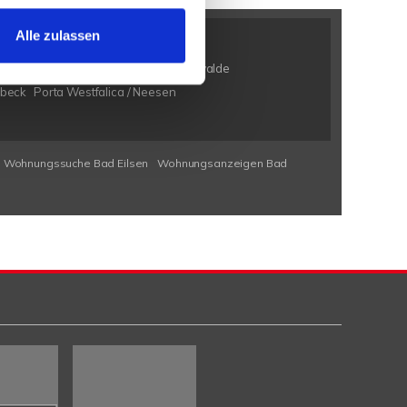
Alle zulassen
n / Bölhorst
Minden / Kutenhausen
en / Eldagsen
Petershagen / Friedewalde
rbeck
Porta Westfalica / Neesen
Wohnungssuche Bad Eilsen
Wohnungsanzeigen Bad