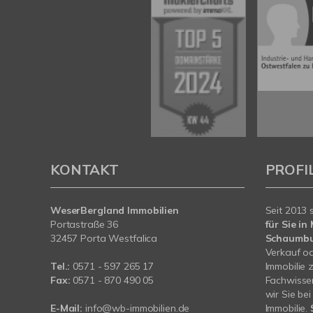
KONTAKT
PROFI
WeserBergland Immobilien
Seit 2013 
Portastraße 36
für Sie i
32457 Porta Westfalica
Schaumb
Verkauf od
Tel.:
0571 - 597 265 17
Immobilie 
Fax:
0571 - 870 490 05
Fachwissen
wir Sie be
E-Mail:
info@wb-immobilien.de
Immobilie.