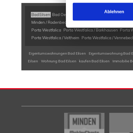
Ablehnen
Bad Eilsen
Bad Oeynhausen
Bad Salzuflen
Bückeburg
Minden / Rodenbeck
Minden Kutenhausen
Obernkirch
Porta Westfalica
Porta Westfalica / Barkhausen
Porta W
Porta Westfalica / Veltheim
Porta Westfalica / Vennebec
Eigentumswohnungen Bad Eilsen
Eigentumswohnung Bad E
Eilsen
Wohnung Bad Eilsen
kaufen Bad Eilsen
Immobilie B