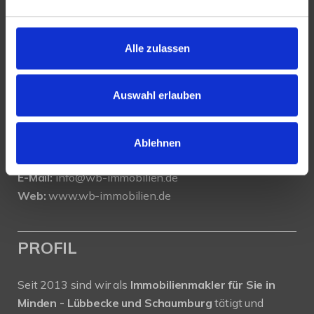
KONTAKT
Alle zulassen
WeserBergland Immobilien
Portastraße 36
32457 Porta Westfalica
Auswahl erlauben
Tel.:
0571 - 597 265 17
Fax:
0571 - 870 490 05
Ablehnen
E-Mail:
info@wb-immobilien.de
Web:
www.wb-immobilien.de
PROFIL
Seit 2013 sind wir als
Immobilienmakler für Sie in
Minden - Lübbecke und Schaumburg
tätigt und