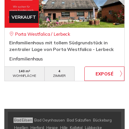
VERKAUFT
Porta Westfalica / Lerbeck
Einfamilienhaus mit tollem Südgrundstück in
zentraler Lage von Porta Westfalica - Lerbeck
Einfamilienhaus
140 m²
4
WOHNFLÄCHE
ZIMMER
Bad Eilsen
Bad Oeynhausen
Bad Salzuflen
Bückeburg
Heeßen
Herford
Hespe
Hille
Kalletal
Lübbecke