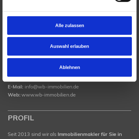
KONTAKT
Alle zulassen
WeserBergland Immobilien
Portastraße 36
32457 Porta Westfalica
Auswahl erlauben
Tel.:
0571 - 597 265 17
Ablehnen
Fax:
0571 - 870 490 05
E-Mail:
info@wb-immobilien.de
Web:
www.wb-immobilien.de
PROFIL
Seit 2013 sind wir als
Immobilienmakler für Sie in