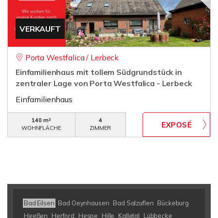
VERKAUFT
Porta Westfalica / Lerbeck
Einfamilienhaus mit tollem Südgrundstück in
zentraler Lage von Porta Westfalica - Lerbeck
Einfamilienhaus
140 m²
4
WOHNFLÄCHE
ZIMMER
Bad Eilsen
Bad Oeynhausen
Bad Salzuflen
Bückeburg
Heeßen
Herford
Hespe
Hille
Kalletal
Lübbecke