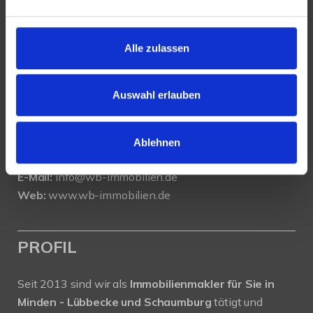
KONTAKT
Alle zulassen
WeserBergland Immobilien
Portastraße 36
32457 Porta Westfalica
Auswahl erlauben
Tel.:
0571 - 597 265 17
Fax:
0571 - 870 490 05
Ablehnen
E-Mail:
info@wb-immobilien.de
Web:
www.wb-immobilien.de
PROFIL
Seit 2013 sind wir als
Immobilienmakler für Sie in
Minden - Lübbecke und Schaumburg
tätigt und