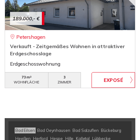
189.000,- €
Petershagen
Verkauft - Zeitgemäßes Wohnen in attraktiver
Erdgeschosslage
Erdgeschosswohnung
73 m²
3
WOHNFLÄCHE
ZIMMER
Bad Eilsen
Bad Oeynhausen
Bad Salzuflen
Bückeburg
Heeßen
Herford
Hespe
Hille
Kalletal
Lübbecke