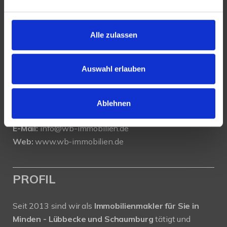
KONTAKT
Alle zulassen
WeserBergland Immobilien
Portastraße 36
32457 Porta Westfalica
Auswahl erlauben
Tel.:
0571 - 597 265 17
Fax:
0571 - 870 490 05
Ablehnen
E-Mail:
info@wb-immobilien.de
Web:
www.wb-immobilien.de
PROFIL
Seit 2013 sind wir als
Immobilienmakler für Sie in
Minden - Lübbecke und Schaumburg
tätigt und