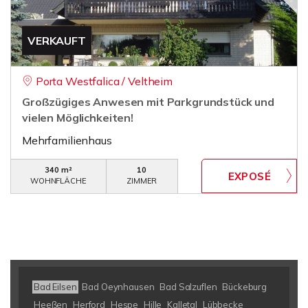
VERKAUFT
Porta Westfalica / Veltheim
Großzügiges Anwesen mit Parkgrundstück und
vielen Möglichkeiten!
Mehrfamilienhaus
340 m²
10
WOHNFLÄCHE
ZIMMER
Bad Eilsen
Bad Oeynhausen
Bad Salzuflen
Bückeburg
Heeßen
Herford
Hespe
Hille
Kalletal
Lübbecke