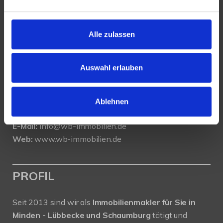
KONTAKT
Alle zulassen
WeserBergland Immobilien
Portastraße 36
32457 Porta Westfalica
Auswahl erlauben
Tel.:
0571 - 597 265 17
Fax:
0571 - 870 490 05
Ablehnen
E-Mail:
info@wb-immobilien.de
Web:
www.wb-immobilien.de
PROFIL
Seit 2013 sind wir als
Immobilienmakler für Sie in
Minden - Lübbecke und Schaumburg
tätigt und