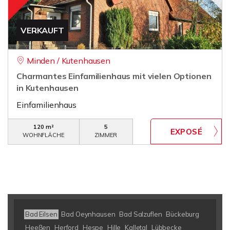
VERKAUFT
Minden / Kutenhausen
Charmantes Einfamilienhaus mit vielen Optionen
in Kutenhausen
Einfamilienhaus
120 m²
5
WOHNFLÄCHE
ZIMMER
Bad Eilsen
Bad Oeynhausen
Bad Salzuflen
Bückeburg
Heeßen
Herford
Hespe
Hille
Kalletal
Lübbecke