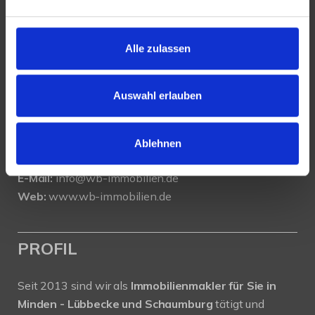
KONTAKT
Alle zulassen
WeserBergland Immobilien
Portastraße 36
32457 Porta Westfalica
Auswahl erlauben
Tel.:
0571 - 597 265 17
Fax:
0571 - 870 490 05
Ablehnen
E-Mail:
info@wb-immobilien.de
Web:
www.wb-immobilien.de
PROFIL
Seit 2013 sind wir als
Immobilienmakler für Sie in
Minden - Lübbecke und Schaumburg
tätigt und