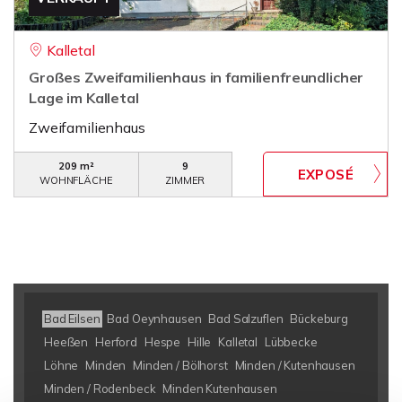
Kalletal
Großes Zweifamilienhaus in familienfreundlicher
Lage im Kalletal
Zweifamilienhaus
209 m²
9
WOHNFLÄCHE
ZIMMER
Bad Eilsen
Bad Oeynhausen
Bad Salzuflen
Bückeburg
Heeßen
Herford
Hespe
Hille
Kalletal
Lübbecke
Löhne
Minden
Minden / Bölhorst
Minden / Kutenhausen
Minden / Rodenbeck
Minden Kutenhausen