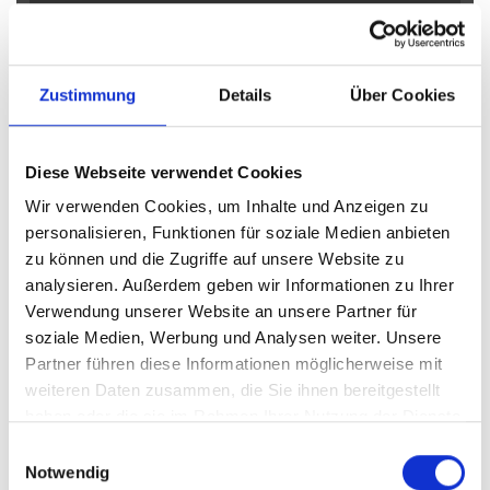
Obernkirchen
Petershagen
Petershagen / Bierde
Petershagen / Döhren
Petershagen / Eldagsen
Petershagen / Friedewalde
Porta Westfalica
Zustimmung
Details
Über Cookies
Porta Westfalica / Barkhausen
Porta Westfalica / Eisbergen
Porta Westfalica / Hausberge
Porta Westfalica / Lerbeck
Diese Webseite verwendet Cookies
Porta Westfalica / Neesen
Porta Westfalica / Veltheim
Wir verwenden Cookies, um Inhalte und Anzeigen zu
Porta Westfalica / Vennebeck
Rahden
Rinteln
Vlotho
personalisieren, Funktionen für soziale Medien anbieten
zu können und die Zugriffe auf unsere Website zu
Eigentumswohnungen Bad Eilsen
Eigentumswohnung Bad
analysieren. Außerdem geben wir Informationen zu Ihrer
Eilsen
Immo Bad Eilsen
Wohnungen Bad Eilsen
Wohnung
Verwendung unserer Website an unsere Partner für
suche Bad Eilsen
Wohnungssuche Bad Eilsen
soziale Medien, Werbung und Analysen weiter. Unsere
Wohnungsanzeigen Bad Eilsen
Wohnung Bad Eilsen
kaufen
Partner führen diese Informationen möglicherweise mit
Bad Eilsen
Immobilie Bad Eilsen
Immobilien Bad Eilsen
weiteren Daten zusammen, die Sie ihnen bereitgestellt
Immobilienkauf Bad Eilsen
haben oder die sie im Rahmen Ihrer Nutzung der Dienste
gesammelt haben.
Einwilligungsauswahl
Notwendig